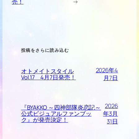
売！
→
投稿をさらに読み込む
2026年4
オトメイトスタイル
Vol.17 4月7日発売！
月7日
2026
『BYAKKO ～四神部隊炎恋記～
年3月
公式ビジュアルファンブッ
ク』が発売決定！
31日