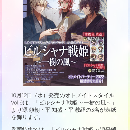
10月12日（水）発売のオトメイトスタイル
Vol.9は、「ビルシャナ戦姫 ～一樹の風～」
より源 頼朝・平 知盛・平 教経の3名が表紙
を飾ります。
巻頭特集では、「ビルシャナ戦姫 ～源平飛