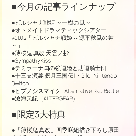
■今月の記事ラインナップ
●ビルシャナ戦姫 ～一樹の風～
●オトメイトドラマティックシアター
vol.02「ビルシャナ戦姫 ～源平秋風の舞
～」
●薄桜鬼 真改 天雲ノ抄
●SympathyKiss
●テミラーナ国の強運姫と悲運騎士団
●十三支演義 偃月三国伝1・2 for Nintendo
Switch
●ヒプノシスマイク -Alternative Rap Battle-
●滄海天記（ALTERGEAR）
■限定3大特典
●「薄桜鬼 真改」四季咲組描き下ろし原田