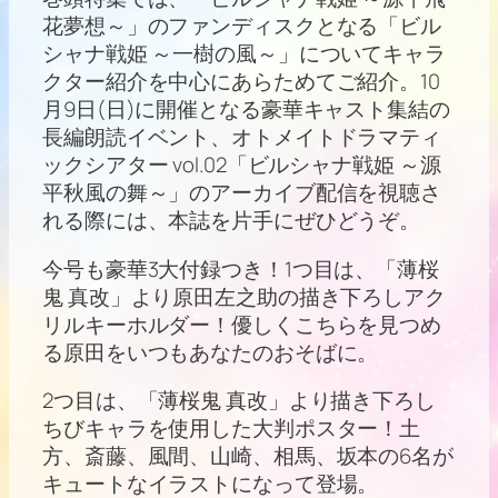
花夢想～」のファンディスクとなる「ビル
シャナ戦姫 ～一樹の風～」についてキャラ
クター紹介を中心にあらためてご紹介。10
月9日(日)に開催となる豪華キャスト集結の
長編朗読イベント、オトメイトドラマティ
ックシアター vol.02「ビルシャナ戦姫 ～源
平秋風の舞～」のアーカイブ配信を視聴さ
れる際には、本誌を片手にぜひどうぞ。
今号も豪華3大付録つき！1つ目は、「薄桜
鬼 真改」より原田左之助の描き下ろしアク
リルキーホルダー！優しくこちらを見つめ
る原田をいつもあなたのおそばに。
2つ目は、「薄桜鬼 真改」より描き下ろし
ちびキャラを使用した大判ポスター！土
方、斎藤、風間、山崎、相馬、坂本の6名が
キュートなイラストになって登場。