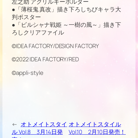
左之助 アクリルキーホルダー
●「薄桜鬼 真改」描き下ろしちびキャラ大
判ポスター
●「ビルシャナ戦姫 ～一樹の風～」描き下
ろしクリアファイル
©IDEA FACTORY/DESIGN FACTORY
©2022 IDEA FACTORY/RED
©appli-style
←
オトメイトスタイ
オトメイトスタイル
ル Vol.8 3月14日発
Vol.10 2月10日発売！