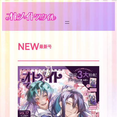
内
容
を
ス
キ
ッ
NEW
プ
最新号