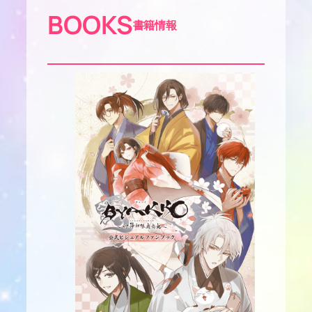
メ
BOOKS
イ
書籍情報
ト
ス
タ
イ
ル
Vol.17
4
月
7
日
発
売！