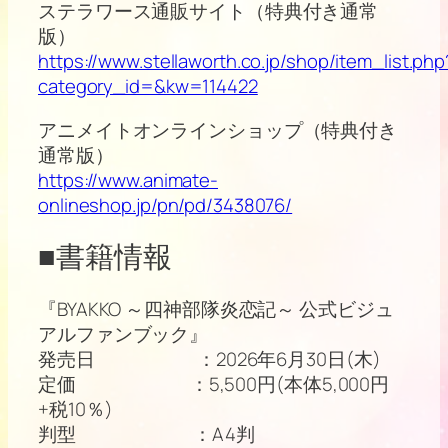
ステラワース通販サイト（特典付き通常
版）
https://www.stellaworth.co.jp/shop/item_list.php
category_id=&kw=114422
アニメイトオンラインショップ（特典付き
通常版）
https://www.animate-
onlineshop.jp/pn/pd/3438076/
■書籍情報
『BYAKKO ～四神部隊炎恋記～ 公式ビジュ
アルファンブック』
発売日 ：2026年6月30日(木)
定価 ：5,500円(本体5,000円
+税10％)
判型 ：A4判