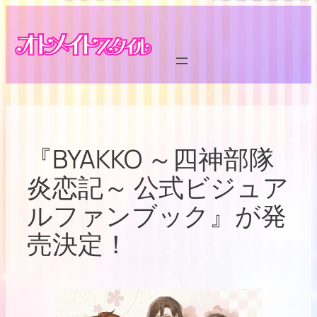
内
容
を
ス
キ
ッ
プ
『BYAKKO ～四神部隊
炎恋記～ 公式ビジュア
ルファンブック』が発
売決定！