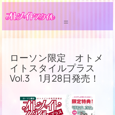
内
容
を
ス
キ
ッ
プ
ローソン限定 オトメ
イトスタイルプラス
Vol.3 1月28日発売！