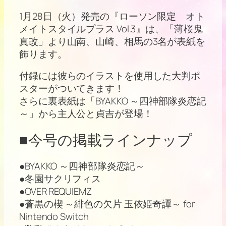
1月28日（火）発売の『ローソン限定 オト
メイトスタイルプラス Vol.3』は、「薄桜鬼
真改」より山南、山崎、相馬の3名が表紙を
飾ります。
付録には彼らのイラストを使用した大判ポ
スターがついてきます！
さらに裏表紙は「BYAKKO ～四神部隊炎恋記
～」から主人公と貞吉が登場！
■今号の掲載ラインナップ
●BYAKKO ～四神部隊炎恋記～
●冬園サクリフィス
●OVER REQUIEMZ
●蒼黒の楔 ～緋色の欠片 玉依姫奇譚～ for
Nintendo Switch